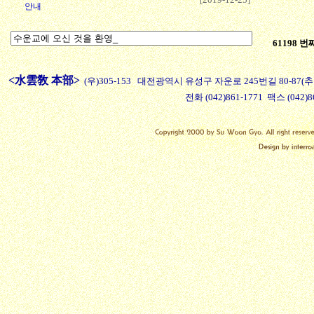
안내
61198 
<水雲敎 本部>
(우)305-153 대전광역시 유성구 자운로 245번길 80-87
전화 (042)861-1771 팩스 (042)8