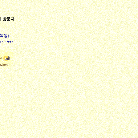
번째 방문자
(추목동)
62-1772